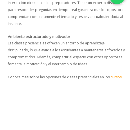
interacción directa con los preparadores. Tener un experto disponible
para responder preguntas en tiempo real garantiza que los opositores
comprendan completamente el temario y resuelvan cualquier duda al
instante.
Ambiente estructurado y motivador
Las clases presenciales ofrecen un entorno de aprendizaje
disciplinado, lo que ayuda a los estudiantes a mantenerse enfocados y
comprometidos. Además, compartir el espacio con otros opositores
fomenta la motivación y el intercambio de ideas.
Conoce más sobre las opciones de clases presenciales en los
cursos
de Aula Preparadores
, diseñados para maximizar tu preparación.
Ventajas de las Clases Online para Opositores
Flexibilidad horaria y comodidad
Una de las mayores ventajas de las clases online es la flexibilidad que
ofrecen. Los opositores pueden estudiar desde cualquier lugar,
adaptando el horario de las sesiones a sus necesidades personales.