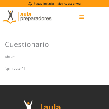
Ir
Plazas limitadas -
¡Matricúlate ahora!
al
contenido
Cuestionario
Ahi va:
[qsm quiz=1]